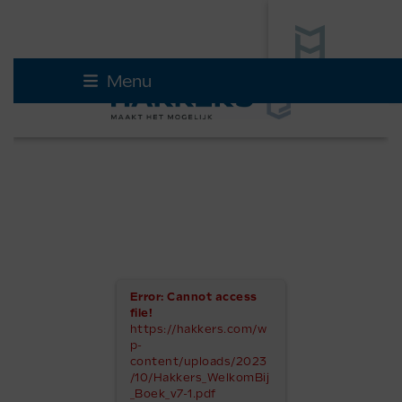
Skip
Menu
to
content
Error: Cannot access
file!
https://hakkers.com/w
p-
content/uploads/2023
/10/Hakkers_WelkomBij
_Boek_v7-1.pdf