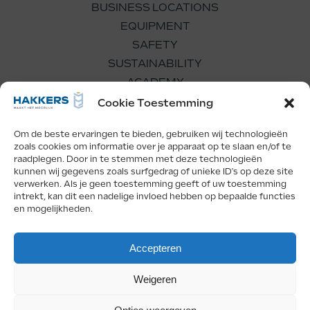
BUSINESS LOCATIONS
EQUIPMENT
SAFETY
SUSTAINABILITY
ACADEMY
WORKING FOR US
Cookie Toestemming
Om de beste ervaringen te bieden, gebruiken wij technologieën
zoals cookies om informatie over je apparaat op te slaan en/of te
raadplegen. Door in te stemmen met deze technologieën
kunnen wij gegevens zoals surfgedrag of unieke ID's op deze site
verwerken. Als je geen toestemming geeft of uw toestemming
Facebook
LinkedIn
Instagram
intrekt, kan dit een nadelige invloed hebben op bepaalde functies
en mogelijkheden.
Copyright Hakkers 2026
Accepteren
Privacy
Weigeren
This website is secured by reCAPTCHA and Google
Privacy Policy
and
Terms of
Service
are in application.