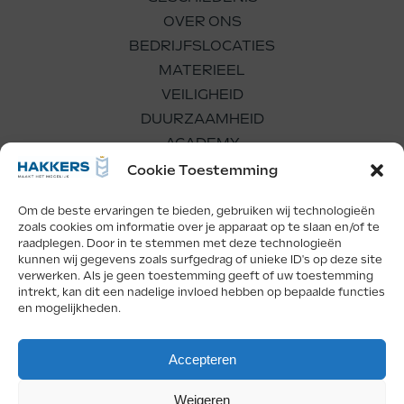
OVER ONS
BEDRIJFSLOCATIES
MATERIEEL
VEILIGHEID
DUURZAAMHEID
ACADEMY
WERKEN BIJ
Cookie Toestemming
Om de beste ervaringen te bieden, gebruiken wij technologieën
zoals cookies om informatie over je apparaat op te slaan en/of te
raadplegen. Door in te stemmen met deze technologieën
kunnen wij gegevens zoals surfgedrag of unieke ID's op deze site
verwerken. Als je geen toestemming geeft of uw toestemming
Facebook
LinkedIn
Instagram
intrekt, kan dit een nadelige invloed hebben op bepaalde functies
en mogelijkheden.
Copyright Hakkers 2026
Accepteren
Privacy
Weigeren
Deze website is beveiligd door reCAPTCHA en de Google
Privacy Policy
en
Terms