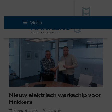
Skip
Menu
to
content
Nieuw elektrisch werkschip voor
Hakkers
31 maart 2023
Hak-Rub