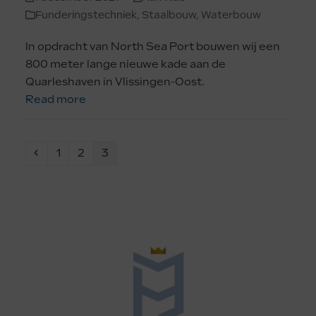
Funderingstechniek
,
Staalbouw
,
Waterbouw
In opdracht van North Sea Port bouwen wij een
800 meter lange nieuwe kade aan de
Quarleshaven in Vlissingen-Oost.
Read more
Previous
Page
Page
Page
1
2
3