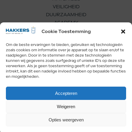
VEILIGHEID
DUURZAAMHEID
ACADEMY
WERKEN BIJ
Cookie Toestemming
Om de beste ervaringen te bieden, gebruiken wij technologieën
zoals cookies om informatie over je apparaat op te slaan en/of te
raadplegen. Door in te stemmen met deze technologieën
kunnen wij gegevens zoals surfgedrag of unieke ID's op deze site
verwerken. Als je geen toestemming geeft of uw toestemming
Facebook
LinkedIn
Instagram
intrekt, kan dit een nadelige invloed hebben op bepaalde functies
en mogelijkheden.
Copyright Hakkers 2026
Accepteren
Privacy
Weigeren
Deze website is beveiligd door reCAPTCHA en de Google
Privacy Policy
en
Terms
of Service
zijn van kracht.
Opties weergeven