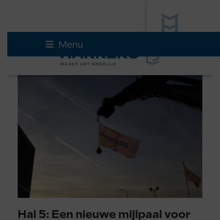
Skip
Menu
to
content
Hal 5: Een nieuwe mijlpaal voor