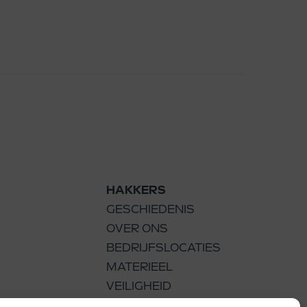
HAKKERS
GESCHIEDENIS
OVER ONS
BEDRIJFSLOCATIES
MATERIEEL
VEILIGHEID
DUURZAAMHEID