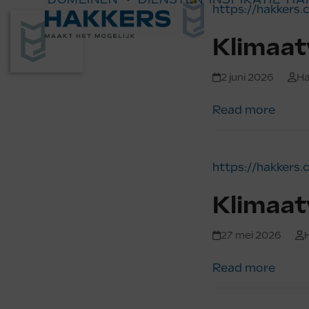
Skip
https://hakkers
to
Klimaat
content
2 juni 2026
Ha
Read more
https://hakkers
Klimaat
27 mei 2026
Read more