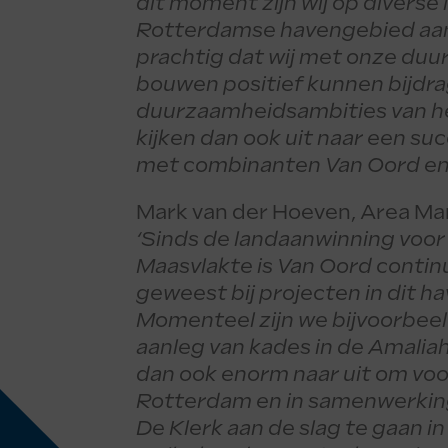
dit moment zijn wij op diverse 
Rotterdamse havengebied aan 
prachtig dat wij met onze du
bouwen positief kunnen bijdr
duurzaamheidsambities van he
kijken dan ook uit naar een s
met combinanten Van Oord en 
Mark van der Hoeven, Area Man
‘Sinds de landaanwinning voo
Maasvlakte is Van Oord conti
geweest bij projecten in dit h
Momenteel zijn we bijvoorbee
aanleg van kades in de Amaliah
dan ook enorm naar uit om voo
Rotterdam en in samenwerkin
De Klerk aan de slag te gaan in