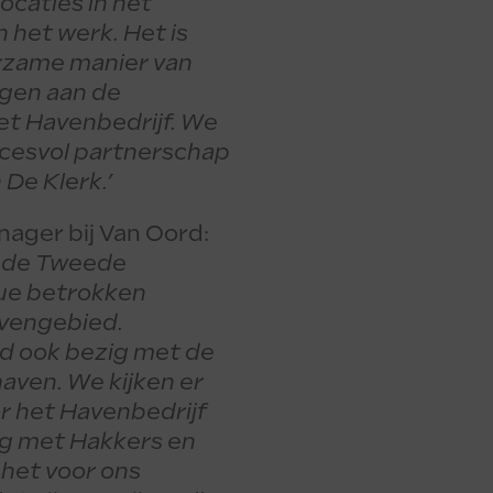
locaties in het
het werk. Het is
urzame manier van
agen aan de
t Havenbedrijf. We
uccesvol partnerschap
De Klerk.’
ager bij Van Oord:
r de Tweede
nue betrokken
avengebied.
ld ook bezig met de
aven. We kijken er
r het Havenbedrijf
g met Hakkers en
 het voor ons