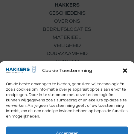
HAKKERS
GESCHIEDENIS
OVER ONS
BEDRIJFSLOCATIES
MATERIEEL
VEILIGHEID
DUURZAAMHEID
ACADEMY
WERKEN BIJ
Cookie Toestemming
Om de beste ervaringen te bieden, gebruiken wij technologieën
zoals cookies om informatie over je apparaat op te slaan en/of te
raadplegen. Door in te stemmen met deze technologieën
kunnen wij gegevens zoals surfgedrag of unieke ID's op deze site
verwerken. Als je geen toestemming geeft of uw toestemming
Facebook
LinkedIn
Instagram
intrekt, kan dit een nadelige invloed hebben op bepaalde functies
en mogelijkheden.
Copyright Hakkers 2026
Accepteren