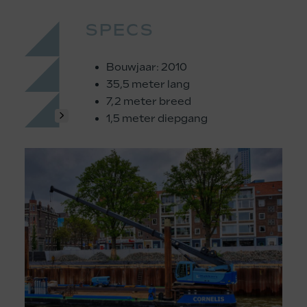
SPECS
Bouwjaar: 2010
35,5 meter lang
7,2 meter breed
1,5 meter diepgang
Use
the
left
and
right
arrow
keys
to
access