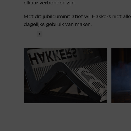
elkaar verbonden zijn.
Met dit jubileuminitiatief wil Hakkers niet 
dagelijks gebruik van maken.
Use
the
left
and
right
arrow
keys
to
Press
access
escape
the
to
carousel
go