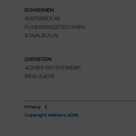
navigation
to
DOMEINEN
buttons
the
WATERBOUW
first
FUNDERINGSTECHNIEK
slide
STAALBOUW
DIENSTEN
ADVIES EN ONTWERP
REALISATIE
Privacy
Copyright Hakkers 2026