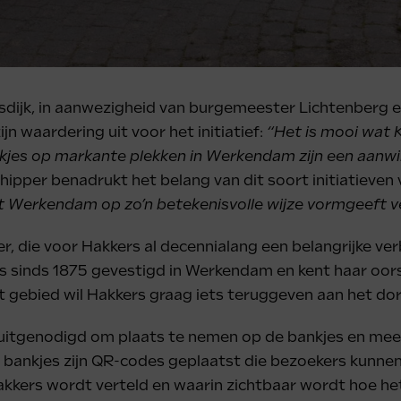
 Sasdijk, in aanwezigheid van burgemeester Lichtenber
n waardering uit voor het initiatief:
“Het is mooi wat K
nkjes op markante plekken in Werkendam zijn een aanwi
pper benadrukt het belang van dit soort initiatieven 
t Werkendam op zo’n betekenisvolle wijze vormgeeft v
er, die voor Hakkers al decennialang een belangrijke ve
is sinds 1875 gevestigd in Werkendam en kent haar oors
 gebied wil Hakkers graag iets teruggeven aan het dorp
tgenodigd om plaats te nemen op de bankjes en mee te 
j de bankjes zijn QR-codes geplaatst die bezoekers kunne
akkers wordt verteld en waarin zichtbaar wordt hoe he