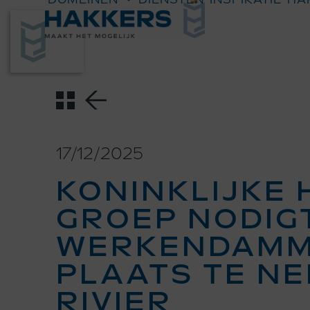
Skip
to
content
17/12/2025
KONINKLIJKE
GROEP NODIG
WERKENDAMM
PLAATS TE N
RIVIER