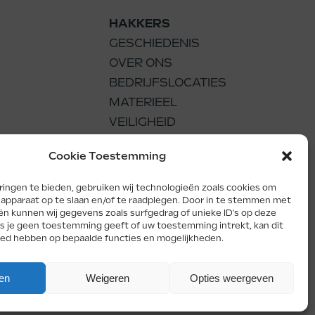
HAKKERS
GESCHIEDENIS
OVER ONS
BEDRIJFSLOCATIES
MATERIEEL
VEILIGHEID
DUURZAAMHEID
Cookie Toestemming
ACADEMY
WERKEN BIJ
ingen te bieden, gebruiken wij technologieën zoals cookies om
e apparaat op te slaan en/of te raadplegen. Door in te stemmen met
n kunnen wij gegevens zoals surfgedrag of unieke ID's op deze
ls je geen toestemming geeft of uw toestemming intrekt, kan dit
oed hebben op bepaalde functies en mogelijkheden.
Facebook
LinkedIn
Instagra
en
Weigeren
Opties weergeven