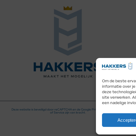
Om de beste ervar
informatie over j
deze technologieë
site verwerken. A
een nadelige invl
Deze website is beveiligd door reCAPTCHA en de Google
Privacy Policy
en
Terms
of Service
zijn van kracht.
Accepter