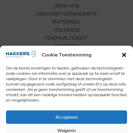
ÜBER UNS
GESCHÄFTSSTANDORTE
MATERIEEL
VEILIGHEID
NACHHALTIGKEIT
ACADEMY
WERKEN BIJ
Cookie Toestemming
Om de beste ervaringen te bieden, gebruiken wij technologieën
zoals cookies om informatie over je apparaat op te slaan en/of te
raadplegen. Door in te stemmen met deze technologieën
kunnen wij gegevens zoals surfgedrag of unieke ID's op deze site
verwerken. Als je geen toestemming geeft of uw toestemming
Facebook
LinkedIn
Instagram
intrekt, kan dit een nadelige invloed hebben op bepaalde functies
en mogelijkheden.
Copyright Hakkers 2026
Accepteren
Privacy
Weigeren
This site is protected by reCaptcha and the
Privacy Policy
and
Terms of Service