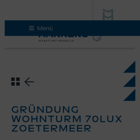
Skip
Menü
to
content
GRÜNDUNG
WOHNTURM 70LUX
ZOETERMEER