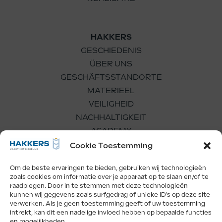
HAKKERS
GESCHIEDENIS
ÜBER UNS
GESCHÄFTSSTANDORTE
MATERIEEL
VEILIGHEID
NACHHALTIGKEIT
ACADEMY
WERKEN BIJ
Cookie Toestemming
Om de beste ervaringen te bieden, gebruiken wij technologieën
zoals cookies om informatie over je apparaat op te slaan en/of te
raadplegen. Door in te stemmen met deze technologieën
kunnen wij gegevens zoals surfgedrag of unieke ID's op deze site
verwerken. Als je geen toestemming geeft of uw toestemming
Facebook
LinkedIn
Instagram
intrekt, kan dit een nadelige invloed hebben op bepaalde functies
en mogelijkheden.